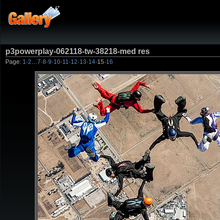
p3powerplay-062118-tw-38218-med res
Page:
1
·
2
…
7
·
8
·
9
·
10
·
11
·
12
·
13
·
14
·
15
·
16