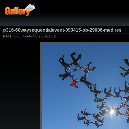
p316-60waysequentialevent-090415-ob-29006-med res
Page:
1
·
2
·
3
·
4
·
5
·
6
·
7
·
8
·
9
·
10
·
11
·
12