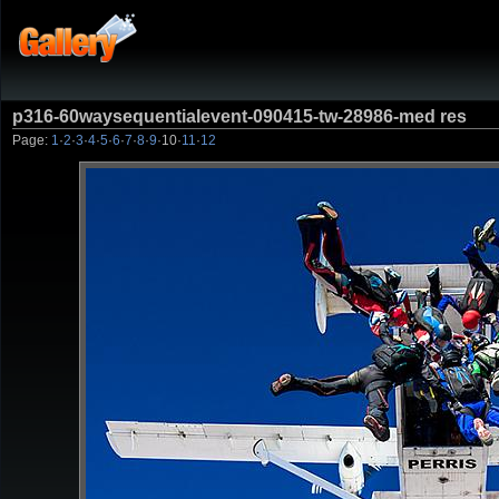
p316-60waysequentialevent-090415-tw-28986-med res
Page:
1
·
2
·
3
·
4
·
5
·
6
·
7
·
8
·
9
·
10
·
11
·
12