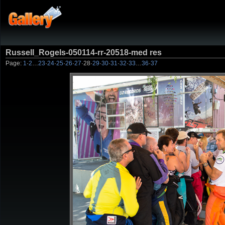
Russell_Rogels-050114-rr-20518-med res
Page:
1
·
2
…
23
·
24
·
25
·
26
·
27
·
28
·
29
·
30
·
31
·
32
·
33
…
36
·
37