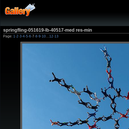
springfling-051619-lb-40517-med res-min
Page:
1
·
2
·
3
·
4
·
5
·
6
·
7
·
8
·
9
·
10
…
12
·
13