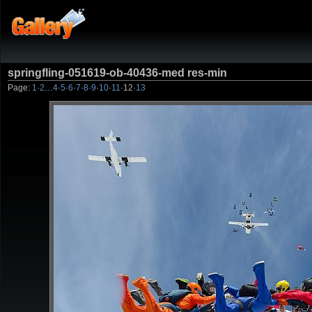
springfling-051619-ob-40436-med res-min
Page:
1
·
2
…
4
·
5
·
6
·
7
·
8
·
9
·
10
·
11
·
12
·
13