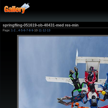
springfling-051619-ob-40431-med res-min
Page:
1
·
2
…
4
·
5
·
6
·
7
·
8
·
9
·
10
·
11
·
12
·
13