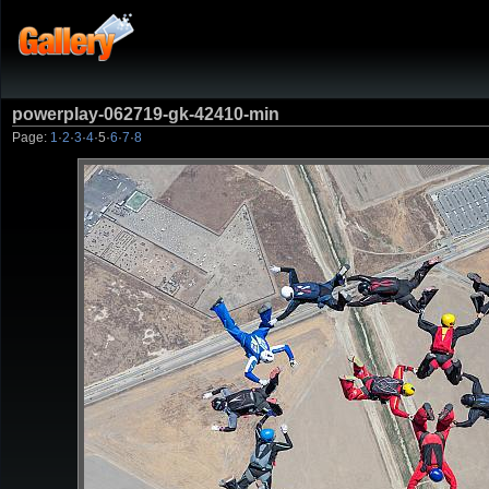
powerplay-062719-gk-42410-min
Page:
1
·
2
·
3
·
4
·
5
·
6
·
7
·
8