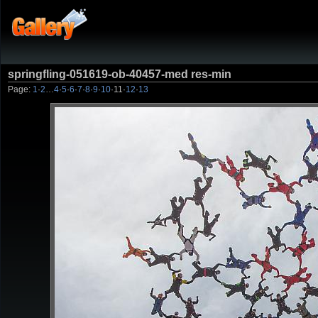
springfling-051619-ob-40457-med res-min
Page:
1
·
2
…
4
·
5
·
6
·
7
·
8
·
9
·
10
·
11
·
12
·
13