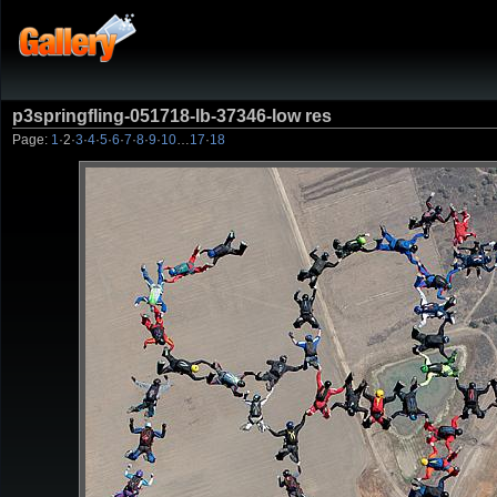
p3springfling-051718-lb-37346-low res
Page:
1
·
2
·
3
·
4
·
5
·
6
·
7
·
8
·
9
·
10
…
17
·
18