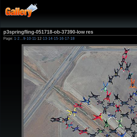
p3springfling-051718-ob-37390-low res
Page:
1
·
2
…
9
·
10
·
11
·
12
·
13
·
14
·
15
·
16
·
17
·
18