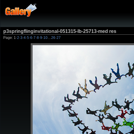
p3springflinginvitational-051315-lb-25713-med res
Page:
1
·
2
·
3
·
4
·
5
·
6
·
7
·
8
·
9
·
10
…
26
·
27