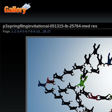
p3springflinginvitational-051315-lb-25764-med res
Page:
1
·
2
·
3
·
4
·
5
·
6
·
7
·
8
·
9
·
10
…
26
·
27