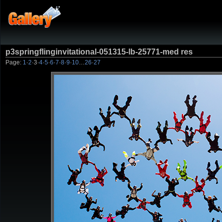
p3springflinginvitational-051315-lb-25771-med res
Page:
1
·
2
·
3
·
4
·
5
·
6
·
7
·
8
·
9
·
10
…
26
·
27